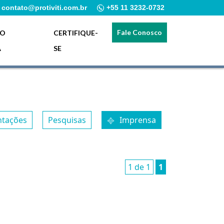
contato@protiviti.com.br
+55 11 3232-0732
Fale Conosco
ÃO
CERTIFIQUE-
A
SE
ntações
Pesquisas
Imprensa
1 de 1
1