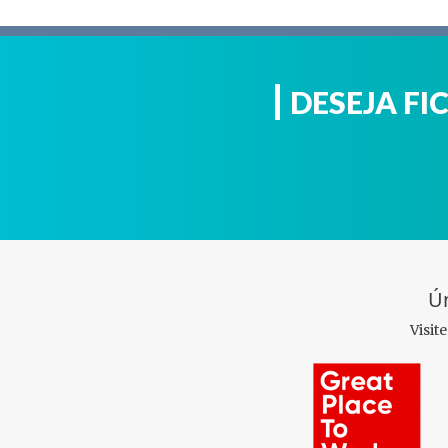
DESEJA F
Ún
Visit